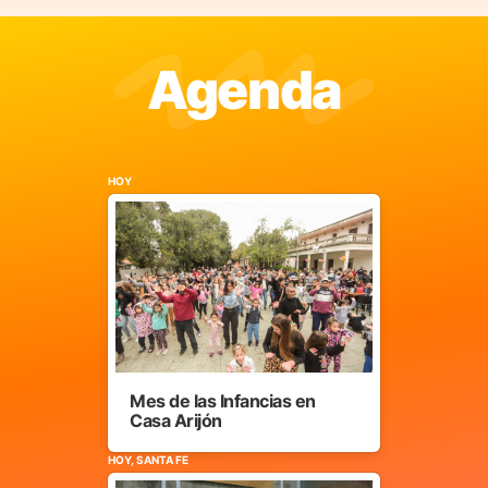
Agenda
HOY
Mes de las Infancias en
Casa Arijón
HOY, SANTA FE