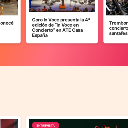
Coro In Voce presenta la 4ª
 conocé
Trombon
edición de “In Voce en
concierto
Concierto” en ATE Casa
santafes
España
ENTREVISTA