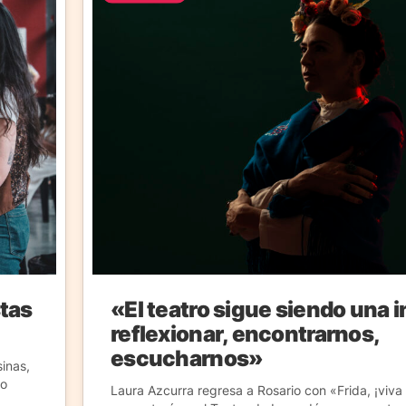
tas
«El teatro sigue siendo una i
reflexionar, encontrarnos,
escucharnos»
inas,
to
Laura Azcurra regresa a Rosario con «Frida, ¡viva 