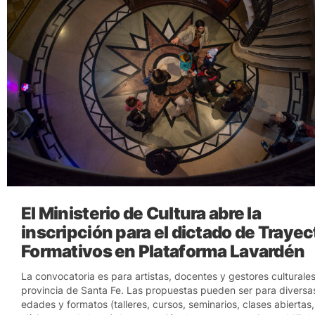
El Ministerio de Cultura abre la
inscripción para el dictado de Traye
Formativos en Plataforma Lavardén
La convocatoria es para artistas, docentes y gestores culturales
provincia de Santa Fe. Las propuestas pueden ser para diversa
edades y formatos (talleres, cursos, seminarios, clases abiertas,