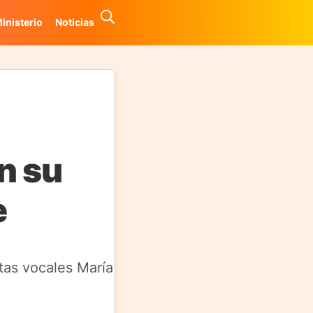
inisterio
Noticias
on su
e
tas vocales María