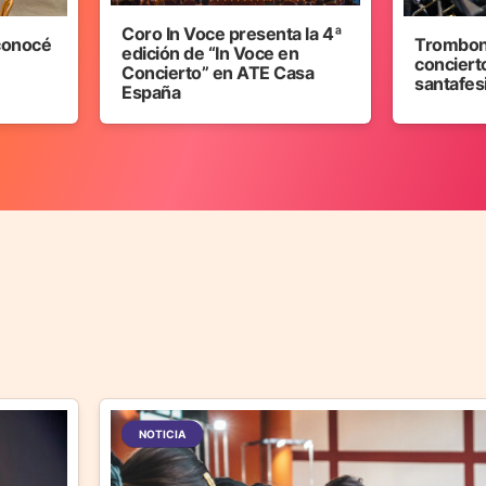
Coro In Voce presenta la 4ª
 conocé
Trombon
edición de “In Voce en
concierto
Concierto” en ATE Casa
santafes
España
NOTICIA