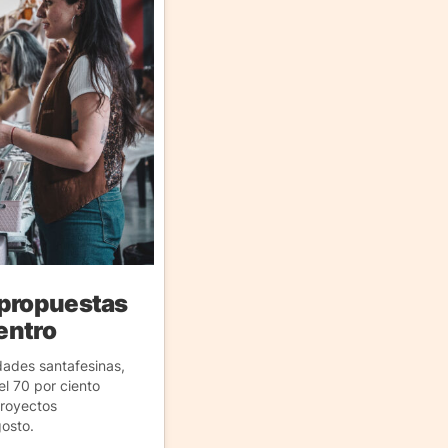
 propuestas
Centro
dades santafesinas,
l 70 por ciento
proyectos
gosto.