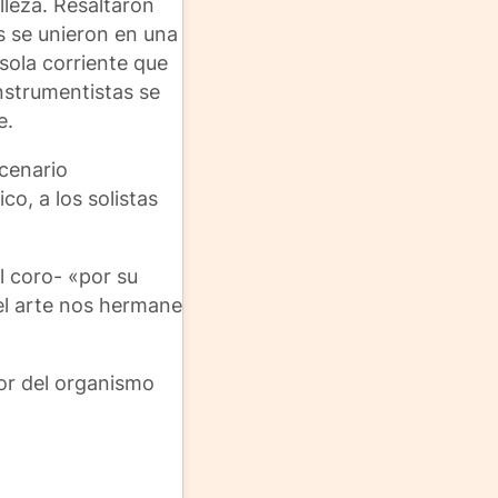
lleza. Resaltaron
os se unieron en una
sola corriente que
nstrumentistas se
e.
scenario
co, a los solistas
l coro- «por su
 el arte nos hermane
tor del organismo