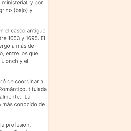
ministerial, y por
rino (bajo) y
en el casco antiguo
re 1653 y 1695. El
bergó a más de
o, entre los que
 Llonch y el
upó de coordinar a
 Romántico, titulada
almente, “La
ma más conocido de
la profesión.