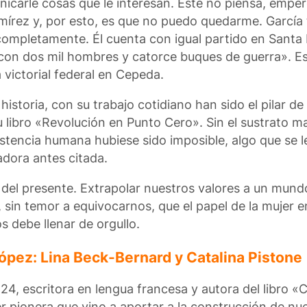
icarle cosas que le interesan. Éste no piensa, emper
írez y, por esto, es que no puedo quedarme. García 
mpletamente. Él cuenta con igual partido en Santa F
con dos mil hombres y catorce buques de guerra». Est
a victorial federal en Cepeda.
historia, con su trabajo cotidiano han sido el pilar de
 libro «Revolución en Punto Cero». Sin el sustrato mat
stencia humana hubiese sido imposible, algo que se l
adora antes citada.
ad del presente. Extrapolar nuestros valores a un mun
 sin temor a equivocarnos, que el papel de la mujer e
os debe llenar de orgullo.
López: Lina Beck-Bernard y Catalina Pistone
824, escritora en lengua francesa y autora del libro «
 pionera que vino a aportar a la construcción de nu