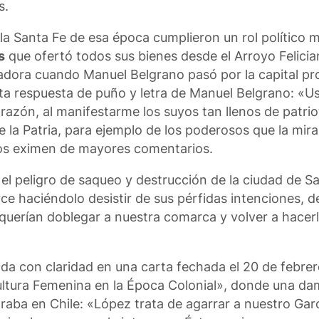
s.
la Santa Fe de esa época cumplieron un rol político 
s
que ofertó todos sus bienes desde el Arroyo Felicia
dora cuando Manuel Belgrano pasó por la capital pro
sta respuesta de puño y letra de Manuel Belgrano: «
orazón, al manifestarme los suyos tan llenos de patri
 la Patria, para ejemplo de los poderosos que la mira
nos eximen de mayores comentarios.
 el peligro de saqueo y destrucción de la ciudad de S
ce haciéndolo desistir de sus pérfidas intenciones, 
 querían doblegar a nuestra comarca y volver a hace
ada con claridad en una carta fechada el 20 de febrer
ultura Femenina en la Época Colonial», donde una d
aba en Chile: «López trata de agarrar a nuestro Garcí