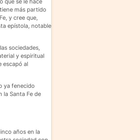
o que se le hace
tiene más partido
e, y cree que,
a epístola, notable
 las sociedades,
erial y espiritual
e escapó al
do ya fenecido
n la Santa Fe de
Cinco años en la
estra sociedad con