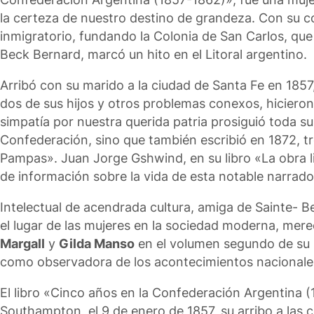
la certeza de nuestro destino de grandeza. Con su c
inmigratorio, fundando la Colonia de San Carlos, que 
Beck Bernard, marcó un hito en el Litoral argentino.
Arribó con su marido a la ciudad de Santa Fe en 1857
dos de sus hijos y otros problemas conexos, hiciero
simpatía por nuestra querida patria prosiguió toda su 
Confederación, sino que también escribió en 1872, tr
Pampas». Juan Jorge Gshwind, en su libro «La obra li
de información sobre la vida de esta notable narrado
Intelectual de acendrada cultura, amiga de Sainte- B
el lugar de las mujeres en la sociedad moderna, merec
Margall
y
Gilda Manso
en el volumen segundo de su «
como observadora de los acontecimientos nacionales 
El libro «Cinco años en la Confederación Argentina (1
Southampton, el 9 de enero de 1857, su arribo a las co