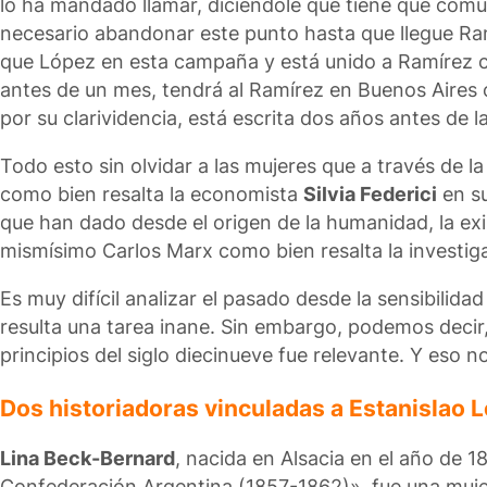
lo ha mandado llamar, diciéndole que tiene que comun
necesario abandonar este punto hasta que llegue Ram
que López en esta campaña y está unido a Ramírez co
antes de un mes, tendrá al Ramírez en Buenos Aires 
por su clarividencia, está escrita dos años antes de l
Todo esto sin olvidar a las mujeres que a través de la 
como bien resalta la economista
Silvia Federici
en su
que han dado desde el origen de la humanidad, la exi
mismísimo Carlos Marx como bien resalta la investig
Es muy difícil analizar el pasado desde la sensibilid
resulta una tarea inane. Sin embargo, podemos decir,
principios del siglo diecinueve fue relevante. Y eso n
Dos historiadoras vinculadas a Estanislao 
Lina Beck-Bernard
, nacida en Alsacia en el año de 1
Confederación Argentina (1857-1862)», fue una mujer