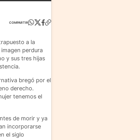
COMPARTIR
trapuesto a la
a imagen perdura
o y sus tres hijas
stencia.
rnativa bregó por el
leno derecho.
mujer tenemos el
ntes de morir y ya
ían incorporarse
n el siglo