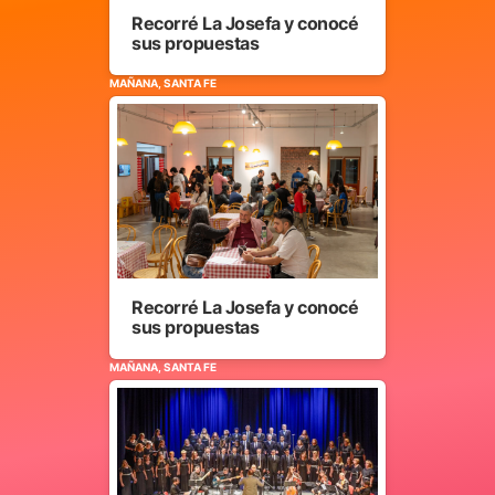
Recorré La Josefa y conocé
sus propuestas
MAÑANA, SANTA FE
Recorré La Josefa y conocé
sus propuestas
MAÑANA, SANTA FE