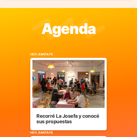
Agenda
HOY, SANTA FE
Recorré La Josefa y conocé
sus propuestas
HOY, SANTA FE