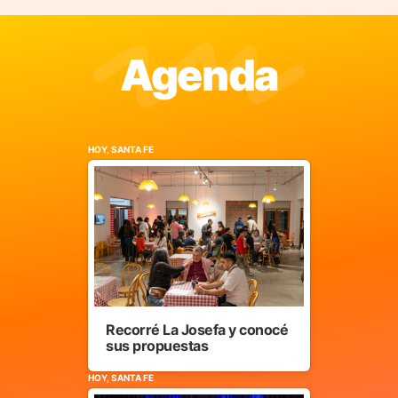
Agenda
HOY, SANTA FE
Recorré La Josefa y conocé
sus propuestas
HOY, SANTA FE