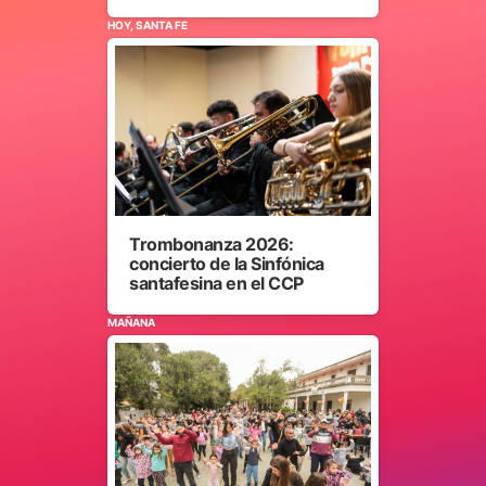
HOY, SANTA FE
Trombonanza 2026:
concierto de la Sinfónica
santafesina en el CCP
MAÑANA