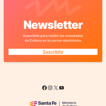
Newsletter
Suscribite para recibir las novedades
de Cultura en tu correo electrónico
Suscribite
Facebook
Instagram
X
YouTube