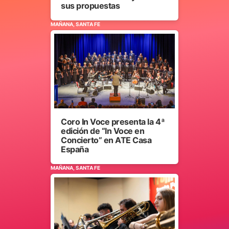
sus propuestas
MAÑANA, SANTA FE
Coro In Voce presenta la 4ª
edición de “In Voce en
Concierto” en ATE Casa
España
MAÑANA, SANTA FE