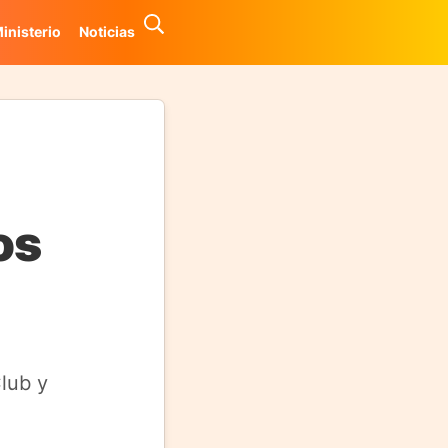
inisterio
Noticias
os
lub y