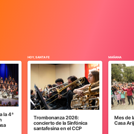
HOY, SANTA FE
MAÑANA
 la 4ª
Trombonanza 2026:
Mes de l
n
concierto de la Sinfónica
Casa Ari
asa
santafesina en el CCP