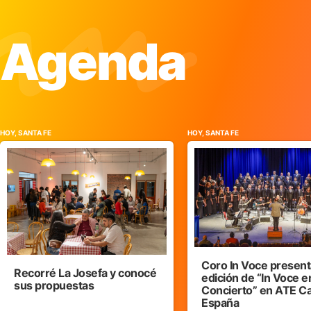
Agenda
HOY, SANTA FE
HOY, SANTA FE
Coro In Voce presenta
Recorré La Josefa y conocé
edición de “In Voce e
sus propuestas
Concierto” en ATE C
España