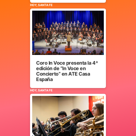
HOY, SANTA FE
Coro In Voce presenta la 4ª
edición de “In Voce en
Concierto” en ATE Casa
España
HOY, SANTA FE