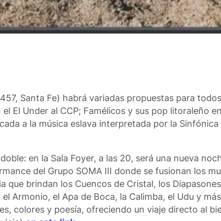
2457, Santa Fe) habrá variadas propuestas para todos
l El Under al CCP; Famélicos y sus pop litoraleño en
da a la música eslava interpretada por la Sinfónica
oble: en la Sala Foyer, a las 20, será una nueva noch
rmance del Grupo SOMA III donde se fusionan los mu
 que brindan los Cuencos de Cristal, los Diapasones, 
l Armonio, el Apa de Boca, la Calimba, el Udu y más. 
, colores y poesía, ofreciendo un viaje directo al bi