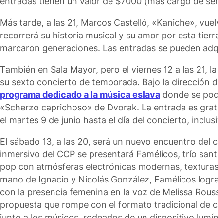
entradas tienen un valor de $7000 (más cargo de ser
Más tarde, a las 21, Marcos Castelló, «Kaniche», vu
recorrerá su historia musical y su amor por esta tie
marcaron generaciones. Las entradas se pueden adqui
También en Sala Mayor, pero el viernes 12 a las 21, l
su sexto concierto de temporada. Bajo la dirección d
programa dedicado a la música eslava
donde se podrá
«Scherzo caprichoso» de Dvorak. La entrada es gratui
el martes 9 de junio hasta el día del concierto, inclus
El sábado 13, a las 20, será un nuevo encuentro del 
inmersivo del CCP se presentará Famélicos, trío sant
pop con atmósferas electrónicas modernas, texturas
mano de Ignacio y Nicolás González, Famélicos logra 
con la presencia femenina en la voz de Melissa Rous
propuesta que rompe con el formato tradicional de co
junto a los músicos, rodeados de un dispositivo lumí