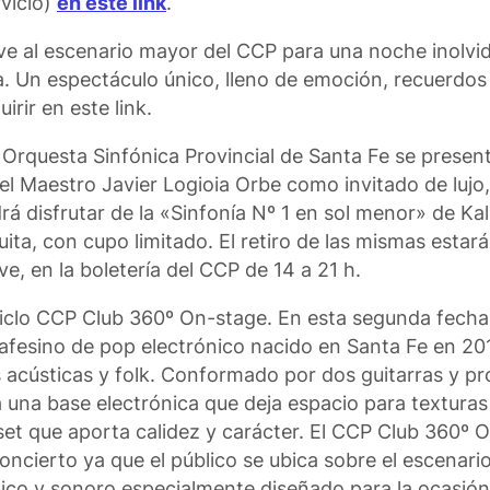
vicio)
en este link
.
elve al escenario mayor del CCP para una noche inolv
rra. Un espectáculo único, lleno de emoción, recuerdo
rir en este link.
a Orquesta Sinfónica Provincial de Santa Fe se presen
el Maestro Javier Logioia Orbe como invitado de lujo
 disfrutar de la «Sinfonía Nº 1 en sol menor» de Kal
ta, con cupo limitado. El retiro de las mismas estar
ive, en la boletería del CCP de 14 a 21 h.
ciclo CCP Club 360º On-stage. En esta segunda fecha 
afesino de pop electrónico nacido en Santa Fe en 201
 acústicas y folk. Conformado por dos guitarras y p
una base electrónica que deja espacio para texturas 
set que aporta calidez y carácter. El CCP Club 360º 
ncierto ya que el público se ubica sobre el escenario
nico y sonoro especialmente diseñado para la ocasión