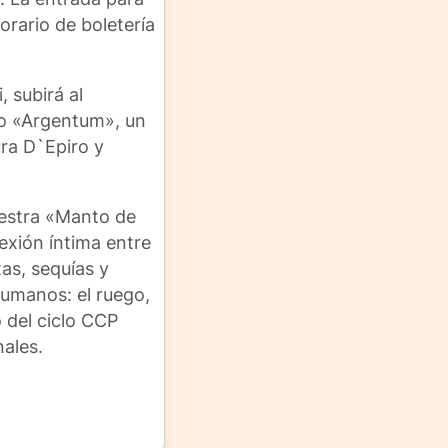
orario de boletería
, subirá al
lo «Argentum», un
ura D`Epiro y
uestra «Manto de
exión íntima entre
tas, sequías y
humanos: el ruego,
o del ciclo CCP
nales.