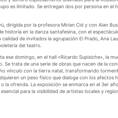
 cupo es limitado. Se entregan dos por persona en el h
, dirigida por la profesora Mirian Cid y con Alan Busi
e historia en la danza santafesina, con el espectácu
n calidad de invitados la agrupación El Prado, Ana La
letería del teatro.
ta ese domingo, en el hall «Ricardo Supisiche», la m
o. Se trata de una serie de obras que nacen de la con
echo vínculo con la tierra natal, transformando tormen
dquieren un peso físico que dialoga con los afectos 
via o la ofrenda. La exposición se enmarca en el 3er añ
ncial para la visibilidad de artistas locales y regio