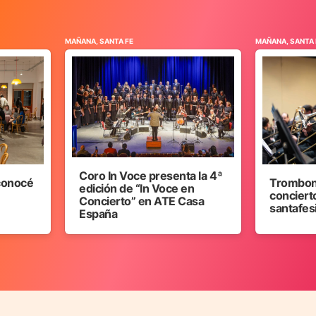
MAÑANA, SANTA FE
MAÑANA, SANTA 
Coro In Voce presenta la 4ª
 conocé
Trombon
edición de “In Voce en
concierto
Concierto” en ATE Casa
santafes
España