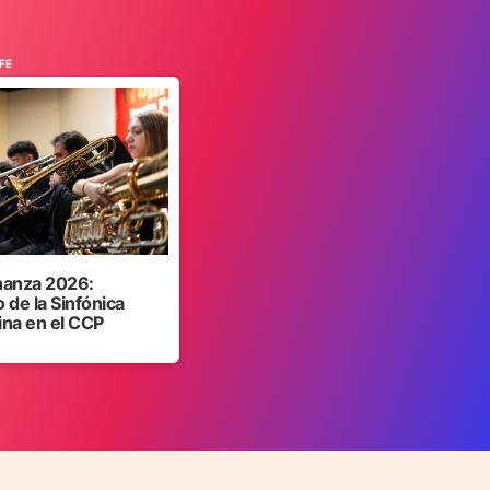
FE
anza 2026:
 de la Sinfónica
ina en el CCP