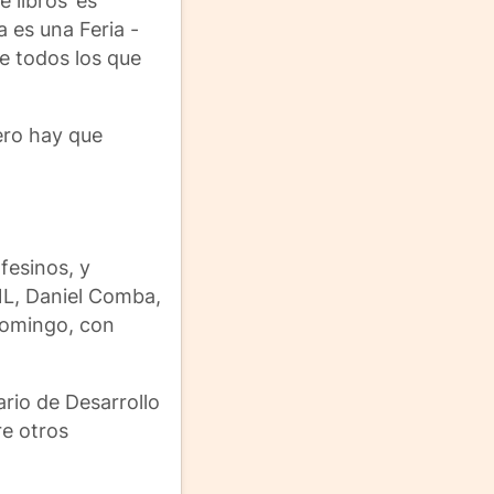
 libros’ es
a es una Feria -
e todos los que
pero hay que
fesinos, y
UNL, Daniel Comba,
domingo, con
ario de Desarrollo
re otros