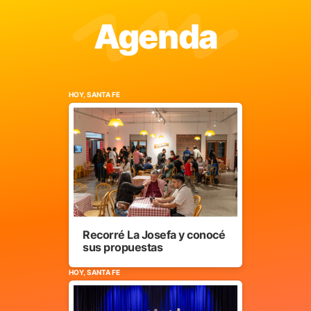
Agenda
HOY, SANTA FE
Recorré La Josefa y conocé
sus propuestas
HOY, SANTA FE