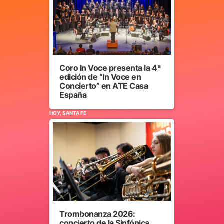
Coro In Voce presenta la 4ª
edición de “In Voce en
Concierto” en ATE Casa
España
HOY, SANTA FE
Trombonanza 2026:
concierto de la Sinfónica