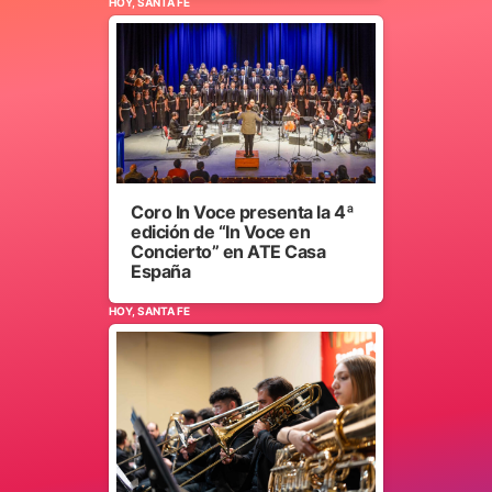
HOY, SANTA FE
Coro In Voce presenta la 4ª
edición de “In Voce en
Concierto” en ATE Casa
España
HOY, SANTA FE