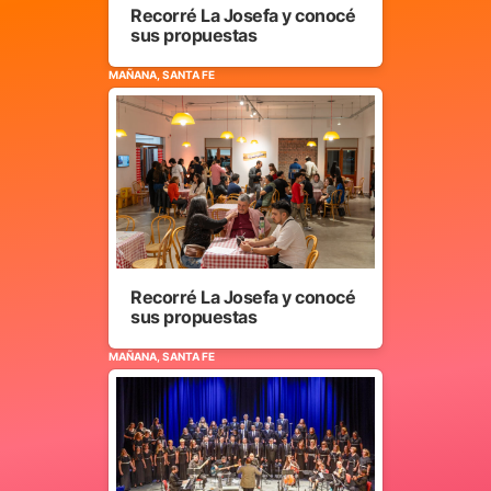
Recorré La Josefa y conocé
sus propuestas
MAÑANA, SANTA FE
Recorré La Josefa y conocé
sus propuestas
MAÑANA, SANTA FE