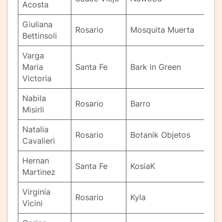
Acosta
Giuliana
Rosario
Mosquita Muerta
Bettinsoli
Varga
Maria
Santa Fe
Bark in Green
Victoria
Nabila
Rosario
Barro
Misirli
Natalia
Rosario
Botanik Objetos
Cavalieri
Hernan
Santa Fe
KosiaK
Martinez
Virginia
Rosario
Kyla
Vicini