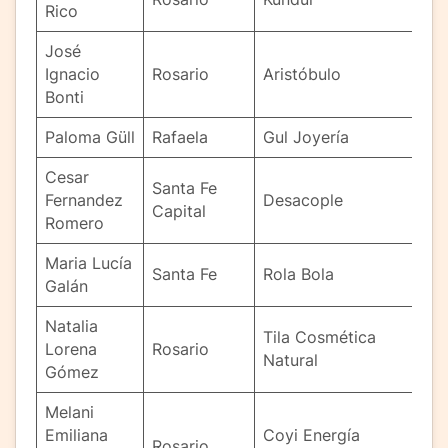
Rico
José
Ignacio
Rosario
Aristóbulo
Bonti
Paloma Güll
Rafaela
Gul Joyería
Cesar
Santa Fe
Fernandez
Desacople
Capital
Romero
Maria Lucía
Santa Fe
Rola Bola
Galán
Natalia
Tila Cosmética
Lorena
Rosario
Natural
Gómez
Melani
Emiliana
Coyi Energía
Rosario