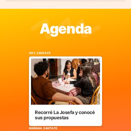
Agenda
HOY, SANTA FE
Recorré La Josefa y conocé
sus propuestas
MAÑANA, SANTA FE