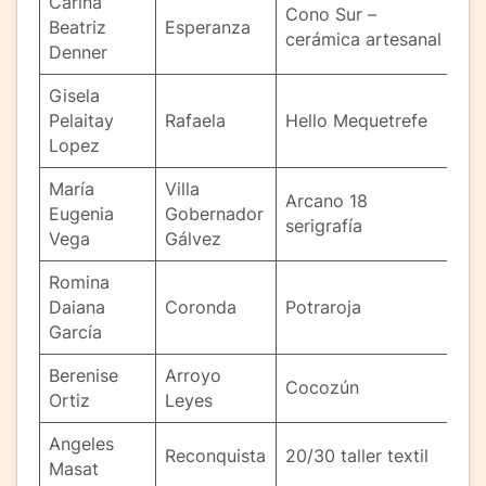
Carina
Cono Sur –
Beatriz
Esperanza
cerámica artesanal
Denner
Gisela
Pelaitay
Rafaela
Hello Mequetrefe
Lopez
María
Villa
Arcano 18
Eugenia
Gobernador
serigrafía
Vega
Gálvez
Romina
Daiana
Coronda
Potraroja
García
Berenise
Arroyo
Cocozún
Ortiz
Leyes
Angeles
Reconquista
20/30 taller textil
Masat