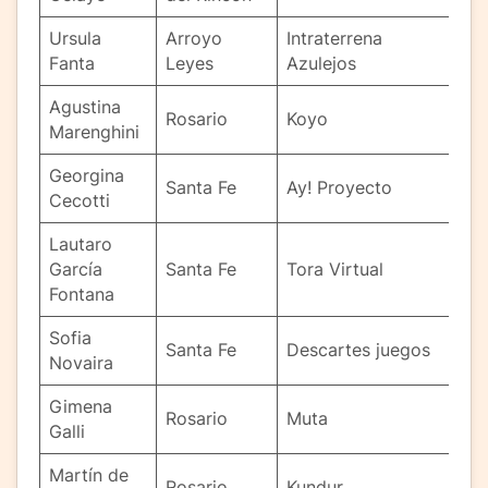
Ursula
Arroyo
Intraterrena
Fanta
Leyes
Azulejos
Agustina
Rosario
Koyo
Marenghini
Georgina
Santa Fe
Ay! Proyecto
Cecotti
Lautaro
García
Santa Fe
Tora Virtual
Fontana
Sofia
Santa Fe
Descartes juegos
Novaira
Gimena
Rosario
Muta
Galli
Martín de
Rosario
Kundur