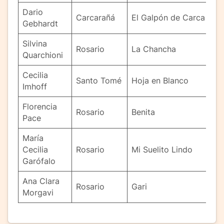
Dario
Carcarañá
El Galpón de Carca
Gebhardt
Silvina
Rosario
La Chancha
Quarchioni
Cecilia
Santo Tomé
Hoja en Blanco
Imhoff
Florencia
Rosario
Benita
Pace
María
Cecilia
Rosario
Mi Suelito Lindo
Garófalo
Ana Clara
Rosario
Gari
Morgavi