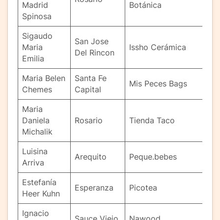
Madrid
Botánica
Spinosa
Sigaudo
San Jose
Maria
Issho Cerámica
Del Rincon
Emilia
Maria Belen
Santa Fe
Mis Peces Bags
Chemes
Capital
Maria
Daniela
Rosario
Tienda Taco
Michalik
Luisina
Arequito
Peque.bebes
Arriva
Estefanía
Esperanza
Picotea
Heer Kuhn
Ignacio
Sauce Viejo
Nawood