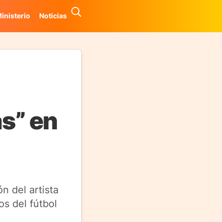
inisterio
Noticias
as” en
n del artista
os del fútbol