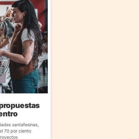
 propuestas
Centro
dades santafesinas,
l 70 por ciento
proyectos