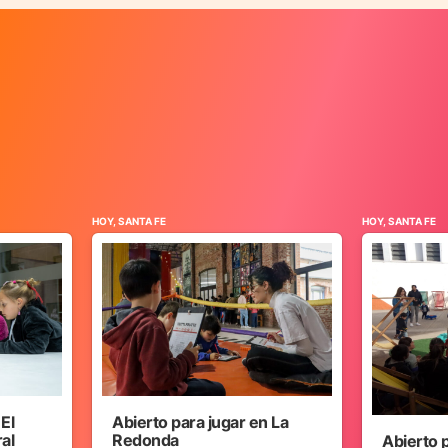
HOY, SANTA FE
HOY, SANTA FE
 El
Abierto para jugar en La
ral
Redonda
Abierto 