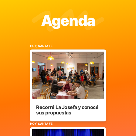
Agenda
HOY, SANTA FE
Recorré La Josefa y conocé
sus propuestas
HOY, SANTA FE