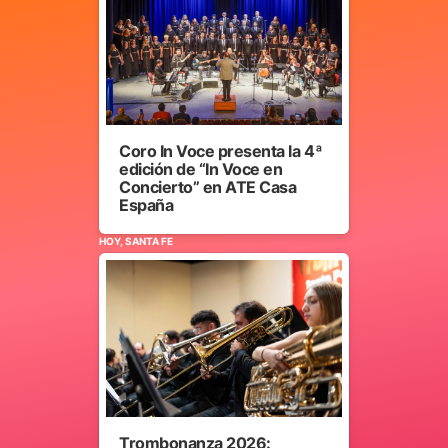
Coro In Voce presenta la 4ª
edición de “In Voce en
Concierto” en ATE Casa
España
HOY, SANTA FE
Trombonanza 2026: