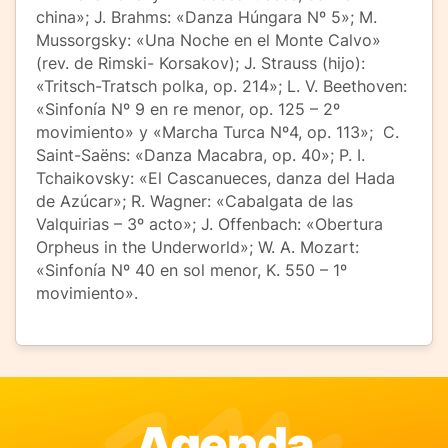
china»; J. Brahms: «Danza Húngara Nº 5»; M.
Mussorgsky: «Una Noche en el Monte Calvo»
(rev. de Rimski- Korsakov); J. Strauss (hijo):
«Tritsch-Tratsch polka, op. 214»; L. V. Beethoven:
«Sinfonía Nº 9 en re menor, op. 125 – 2º
movimiento» y «Marcha Turca Nº4, op. 113»; C.
Saint-Saëns: «Danza Macabra, op. 40»; P. I.
Tchaikovsky: «El Cascanueces, danza del Hada
de Azúcar»; R. Wagner: «Cabalgata de las
Valquirias – 3º acto»; J. Offenbach: «Obertura
Orpheus in the Underworld»; W. A. Mozart:
«Sinfonía Nº 40 en sol menor, K. 550 – 1º
movimiento».
Agenda