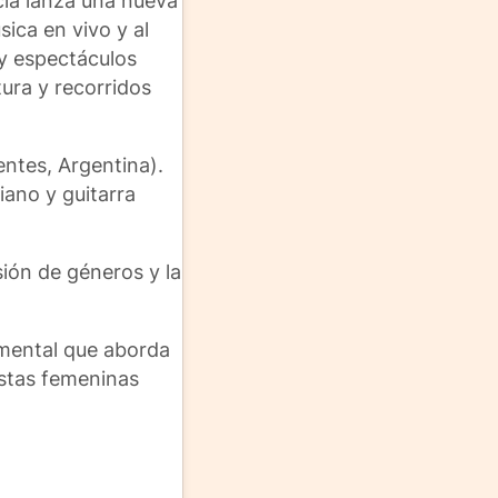
ncia lanza una nueva
sica en vivo y al
 y espectáculos
tura y recorridos
entes, Argentina).
iano y guitarra
sión de géneros y la
imental que aborda
istas femeninas