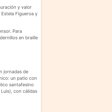
auración y valor
a Estela Figueroa y
ensor. Para
rnillos en braille
n jornadas de
nico: un patio con
lico santafesino
Luis), con cálidas