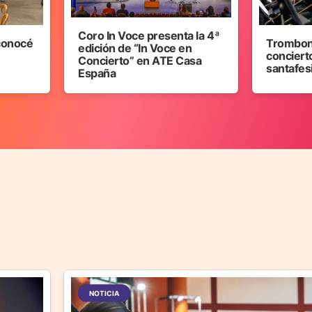
Coro In Voce presenta la 4ª
 conocé
Trombon
edición de “In Voce en
concierto
Concierto” en ATE Casa
santafes
España
NOTICIA