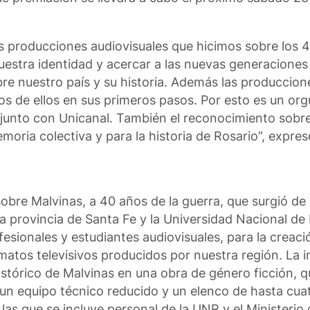
s producciones audiovisuales que hicimos sobre los 
uestra identidad y acercar a las nuevas generaciones
e nuestro país y su historia. Además las produccione
s de ellos en sus primeros pasos. Por esto es un org
unto con Unicanal. También el reconocimiento sobre
moria colectiva y para la historia de Rosario”, expres
n sobre Malvinas, a 40 años de la guerra, que surgió d
la provincia de Santa Fe y la Universidad Nacional de 
esionales y estudiantes audiovisuales, para la creaci
atos televisivos producidos por nuestra región. La in
stórico de Malvinas en una obra de género ficción, q
 un equipo técnico reducido y un elenco de hasta cua
as que se incluye personal de la UNR y el Ministerio d