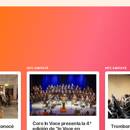
HOY, SANTA FE
HOY, SANTA FE
Coro In Voce presenta la 4ª
 conocé
Trombon
edición de “In Voce en