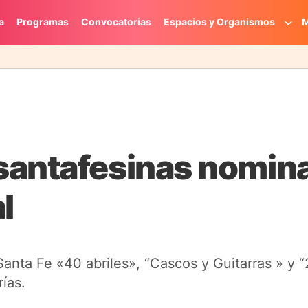
a
Programas
Convocatorias
Espacios y Organismos
M
santafesinas nomina
l
anta Fe «40 abriles», “Cascos y Guitarras » y “
ías.