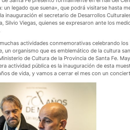
l de Santa Fe presentó formalmente en el hall del Cen
a: un legado que suena», que podrá visitarse hasta m
a inauguración el secretario de Desarrollos Culturales
ónica, Silvio Viegas, quienes se expresaron ante los me
.
de muchas actividades conmemorativas celebrando los
e, un organismo que es emblemático de la cultura san
inisterio de Cultura de la Provincia de Santa Fe. Ma
ra actividad pública es la inauguración de esta mues
0 años de vida, y vamos a cerrar el mes con un concier