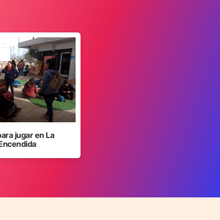
para jugar en La
Encendida