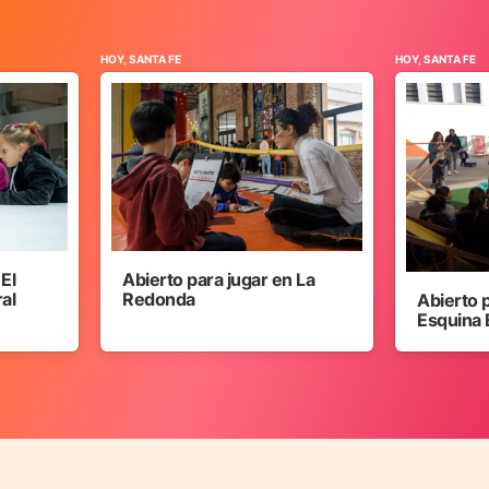
HOY, SANTA FE
HOY, SANTA FE
 El
Abierto para jugar en La
ral
Redonda
Abierto 
Esquina 