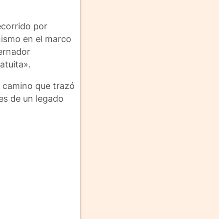
ecorrido por
anismo en el marco
bernador
atuita».
l camino que trazó
les de un legado