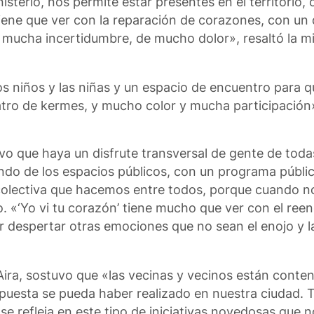
isterio, nos permite estar presentes en el territorio, 
iene que ver con la reparación de corazones, con un 
 mucha incertidumbre, de mucho dolor», resaltó la m
los niños y las niñas y un espacio de encuentro para 
eatro de kermes, y mucho color y mucha participación
vo que haya un disfrute transversal de gente de toda
ando de los espacios públicos, con un programa públi
 colectiva que hacemos entre todos, porque cuando n
o. «‘Yo vi tu corazón’ tiene mucho que ver con el ree
 despertar otras emociones que no sean el enojo y la
Aira, sostuvo que «las vecinas y vecinos están conte
puesta se pueda haber realizado en nuestra ciudad.
 se refleja en este tipo de iniciativas novedosas que