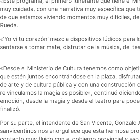
«Este programa, el primero itinerante que tiene el Min
muy cuidada, con una narrativa muy específica que t
de que estamos viviendo momentos muy difíciles, de
Rueda.
«‘Yo vi tu corazón’ mezcla dispositivos lúdicos para 
sentarse a tomar mate, disfrutar de la música, del t
«Desde el Ministerio de Cultura tenemos como objeti
que estén juntos encontrándose en la plaza, disfrut
de arte y de cultura pública y con una construcción
re vinculamos la magia es posible», continuó diciend
emoción, desde la magia y desde el teatro para poder
finalizó.
Por su parte, el intendente de San Vicente, Gonzalo 
sanvicentinos nos enorgullece que esta hermosa pro
contacto muy fluido con el gobierno provincial y eso