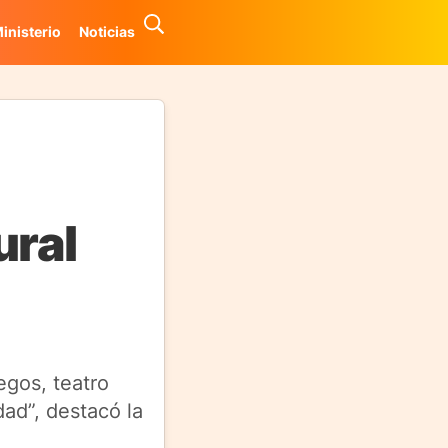
inisterio
Noticias
ural
egos, teatro
dad”, destacó la