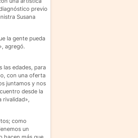
con una artística
diagnóstico previo
inistra Susana
que la gente pueda
», agregó.
s las edades, para
co, con una oferta
os juntamos y nos
ncuentro desde la
 rivalidad»,
ntos; como
 Tenemos un
 no hacen más que