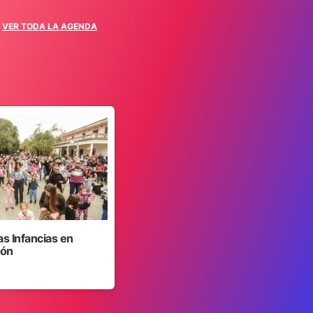
VER TODA LA AGENDA
as Infancias en
jón