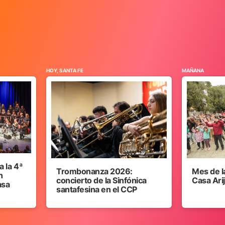
HOY, SANTA FE
MAÑANA
 la 4ª
Trombonanza 2026:
Mes de l
n
concierto de la Sinfónica
Casa Ari
asa
santafesina en el CCP