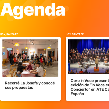
Agenda
HOY, SANTA FE
HOY, SANTA FE
Coro In Voce presenta
Recorré La Josefa y conocé
edición de “In Voce e
sus propuestas
Concierto” en ATE C
España