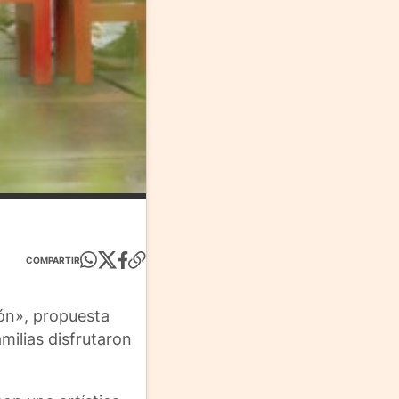
COMPARTIR
zón», propuesta
amilias disfrutaron