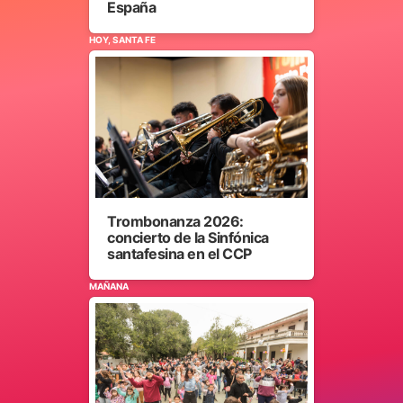
España
HOY, SANTA FE
Trombonanza 2026:
concierto de la Sinfónica
santafesina en el CCP
MAÑANA