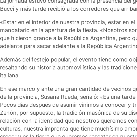
La jornada estuvo consagrada con la presencia del go
Bucci y más tarde recibió a los corredores que arribar
«Estar en el interior de nuestra provincia, estar en e
mandatario en la apertura de la fiesta. «Nosotros som
que hicieron grande a la República Argentina, pero q
adelante para sacar adelante a la República Argentin
Además del festejo popular, el evento tiene como ob
resaltando su historia automovilística y las tradicio
italiana.
En ese marco y ante una gran cantidad de vecinos que 
de la provincia, Susana Rueda, señaló: «Es una tard
Pocos días después de asumir vinimos a conocer y tran
Zenón, por supuesto, la tradición masónica de su dis
relación con la identidad que nosotros queremos cons
culturas, nuestra impronta que tiene muchísimo amor y
crecer y es la tierra que queremos rescatar en nuestr