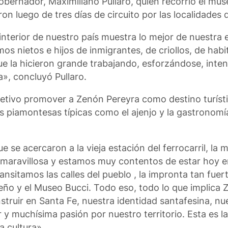
bernador, Maximiliano Pullaro, quien recorrió el muse
on luego de tres días de circuito por las localidades 
l interior de nuestro país muestra lo mejor de nuestra 
os nietos e hijos de inmigrantes, de criollos, de habi
ue la hicieron grande trabajando, esforzándose, inten
a», concluyó Pullaro.
jetivo promover a Zenón Pereyra como destino turísti
nes piamontesas típicas como el ajenjo y la gastronomí
se acercaron a la vieja estación del ferrocarril, la m
e maravillosa y estamos muy contentos de estar hoy 
sitamos las calles del pueblo , la impronta tan fuert
eño y el Museo Bucci. Todo eso, todo lo que implica 
truir en Santa Fe, nuestra identidad santafesina, nu
 muchísima pasión por nuestro territorio. Esta es la 
a cultura».