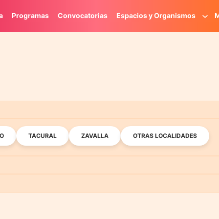
a
Programas
Convocatorias
Espacios y Organismos
M
O
TACURAL
ZAVALLA
OTRAS LOCALIDADES
NFANCIAS
LITERATURA
MUSEOS
MÚSICA
OT
ER
PLATAFORMA LAVARDÉN
CASA DE LA CULTURA