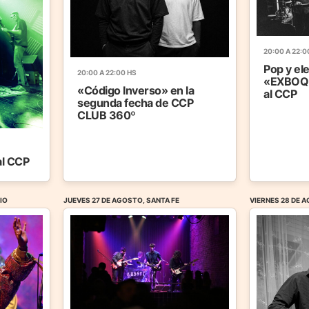
20:00 A 22:0
Pop y el
20:00 A 22:00 HS
«EXBOQU
«Código Inverso» en la
al CCP
segunda fecha de CCP
CLUB 360º
al CCP
IO
JUEVES 27 DE AGOSTO, SANTA FE
VIERNES 28 DE 