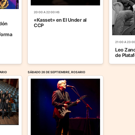
20:00 A 22:00 HS
«Kasset» en El Under al
ndón
CCP
forma
21:00 A 23:0
Leo Zanc
de Plata
ARIO
SÁBADO 26 DE SEPTIEMBRE, ROSARIO