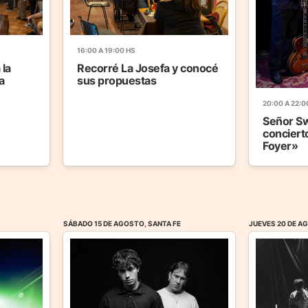
16:00 A 19:00 HS
 la
Recorré La Josefa y conocé
a
sus propuestas
20:00 A 22:0
Señor Sw
conciert
Foyer»
SÁBADO 15 DE AGOSTO, SANTA FE
JUEVES 20 DE A