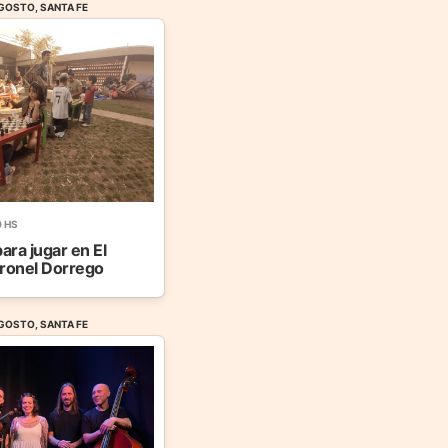
GOSTO, SANTA FE
0 HS
ara jugar en El
ronel Dorrego
GOSTO, SANTA FE