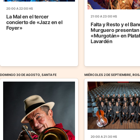
20:00 A 22:00 HS
La Mal en el tercer
21:00 A 23:00 HS
concierto de «Jazz en el
Falta y Resto y el Ba
Foyer»
Murguero presentan
«Murgotán» en Plata
Lavardén
DOMINGO 30 DE AGOSTO, SANTA FE
MIÉRCOLES 2 DE SEPTIEMBRE, ROS
20:00 A 21:30 HS