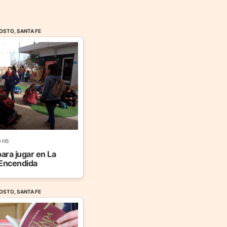
OSTO, SANTA FE
0 HS
para jugar en La
Encendida
OSTO, SANTA FE