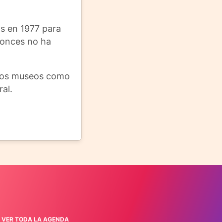
os en 1977 para
ntonces no ha
e los museos como
al.
VER TODA LA AGENDA