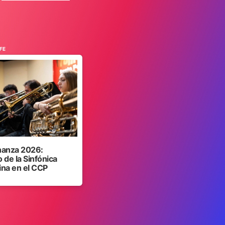
FE
anza 2026:
 de la Sinfónica
ina en el CCP