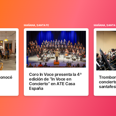
MAÑANA, SANTA FE
MAÑANA, SANTA 
Coro In Voce presenta la 4ª
 conocé
Trombon
edición de “In Voce en
concierto
Concierto” en ATE Casa
santafes
España