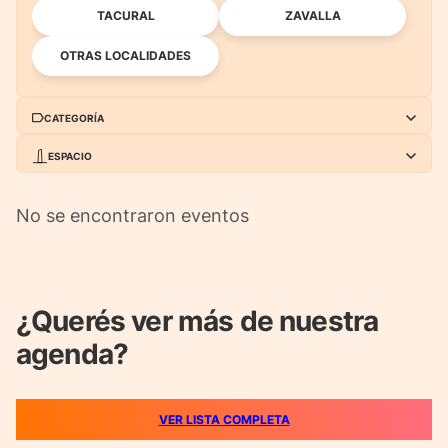
TACURAL
ZAVALLA
OTRAS LOCALIDADES
CATEGORÍA
ESPACIO
TODAS
AUDIOVISUALES
TODOS
EL CAIRO CINE PÚBLICO
FERIA DEL LIBRO
INFANCIAS
No se encontraron eventos
PLATAFORMA
CASA DEL BRIGADIER
LITERATURA
MUSEOS
LAVARDÉN
CASA DE LA CULTURA
MÚSICA
OTRAS
¿Querés ver más de nuestra
TEATRO
agenda?
VER LISTA COMPLETA